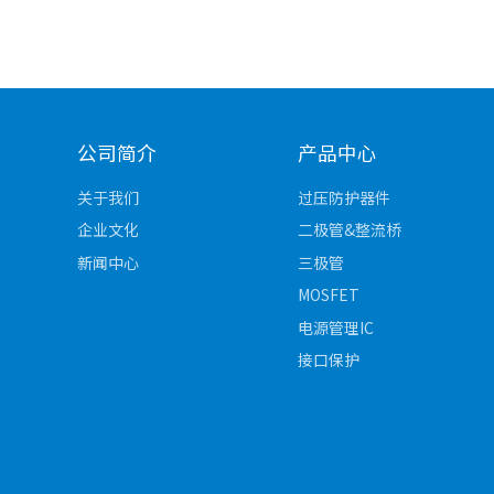
通用半导体放电管 [0]
高效整流桥 [0]
定制化半导体放电管 [0]
超快恢复整流桥 [0]
高分子聚合物ESD
肖特基整流桥 [0]
聚合物静电防护器件 [0]
其他类
光伏二极管 [0]
公司简介
产品中心
碳化硅二极管 [0]
关于我们
过压防护器件
企业文化
二极管&整流桥
新闻中心
三极管
MOSFET
电源管理IC
接口保护