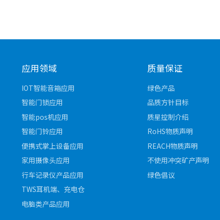
Complementary MOSFET [
达林顿管
Dual N-channel MOSFET [0
达林顿管 [0]
Dual P-channle MOSFET [0
Half bridge MOSFET [0]
应用领域
质量保证
IOT智能音箱应用
绿色产品
智能门锁应用
品质方针目标
智能pos机应用
质星控制介绍
智能门铃应用
RoHS物质声明
便携式掌上设备应用
REACH物质声明
家用摄像头应用
不使用冲突矿产声明
行车记录仪产品应用
绿色倡议
TWS耳机端、充电仓
电脑类产品应用