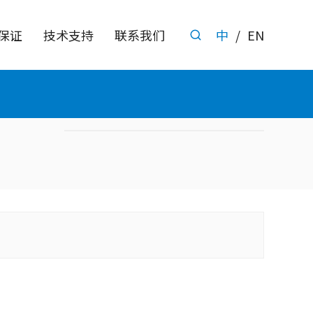
保证
技术支持
联系我们
中
/
EN
电源管理IC
接口保护
线性稳压器
过压防护芯片(
CMOS低压差线性稳压器 [0]
OVP芯片 [0]
双路低压差线性稳压器 [0]
限流开关
Bipolar低压线性稳压器 [0]
限流开关 [0]
DC-DC系列
负载开关
降压DC-DC转换器 [0]
负载开关 [0]
升压DC-DC转换器 [0]
电池管理
锂电池充电芯片 [0]
锂电池保护芯片 [0]