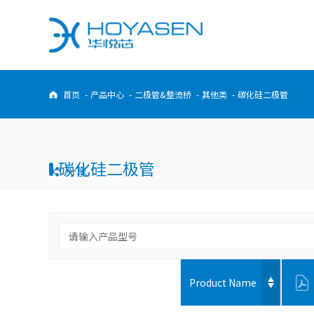
首页
-
产品中心
-
二极管&整流桥
-
其他类
-
碳化硅二极管
过压防护器件
二极管&整流桥
静电保护器件
二极管
超低结容静电保护器件 [10]
普通整流二极管 [0]
低电容静电保护器件 [3]
快恢复二极管 [15]
碳化硅二极管
分享
通用静电保护器件 [25]
高效整流二极管 [25]
大通流静电防护器件 [3]
超快恢复二级管 [23]
肖特基二极管 [0]
瞬态电压抑制二极管
开关二极管 [20]
表贴封装瞬态抑制二极管 [0]
稳压二极管 [11]
轴向封装瞬态抑制二极管 [0]
车规等级瞬态抑制二极管 [0]
整流桥
Product Name
通用整流桥 [0]
半导体放电管
快恢复整流桥 [0]