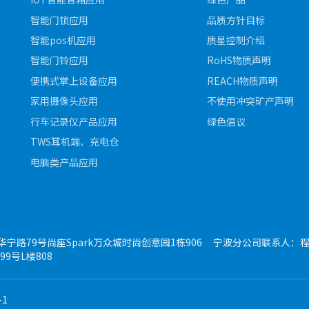
智能门锁应用
品质方针目标
智能pos机应用
质星控制介绍
智能门铃应用
RoHS物质声明
便携式掌上设备应用
REACH物质声明
家用摄像头应用
不使用冲突矿产声明
行车记录仪产品应用
绿色倡议
TWS耳机端、充电仓
电脑类产品应用
路79号尚座Spark万众城时尚创意园1栋906
宁波分公司联系人：
9号L楼808
-1