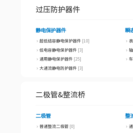
通用半导体放电管 [0]
过压防护器件
高效整流桥 [0]
定制化半导体放电管 [0]
超快恢复整流桥 [0]
高分子聚合物ESD
肖特基整流桥 [0]
聚合物静电防护器件 [0]
静电保护器件
瞬
其他类
光伏二极管 [0]
超低结容静电保护器件
[10]
碳化硅二极管 [0]
低电容静电保护器件
[3]
通用静电保护器件
[25]
大通流静电防护器件
[3]
二极管&整流桥
二极管
整
普通整流二极管
[0]