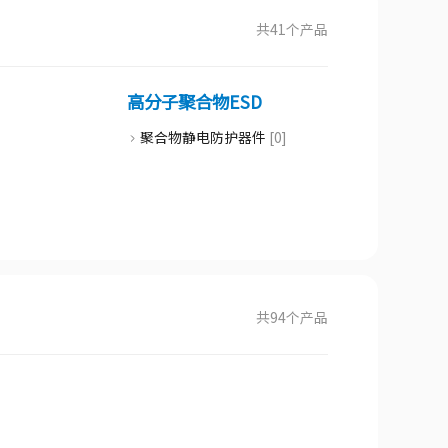
0]
]
共
41
个产品
]
高分子聚合物ESD
聚合物静电防护器件
[0]
共
94
个产品