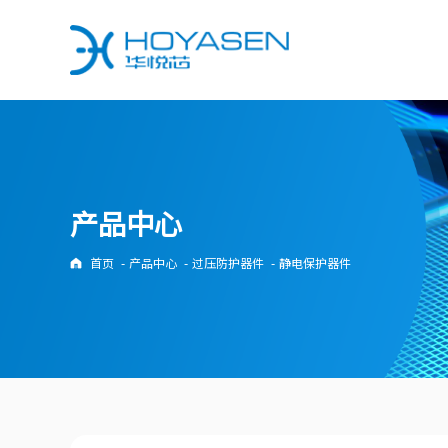
过压防护器件
二极管&整流桥
静电保护器件
二极管
超低结容静电保护器件 [10]
普通整流二极管 [0]
产品中心
低电容静电保护器件 [3]
快恢复二极管 [15]
通用静电保护器件 [25]
高效整流二极管 [25]
首页
-
产品中心
-
过压防护器件
-
静电保护器件
大通流静电防护器件 [3]
超快恢复二级管 [23]
肖特基二极管 [0]
瞬态电压抑制二极管
开关二极管 [20]
表贴封装瞬态抑制二极管 [0]
稳压二极管 [11]
轴向封装瞬态抑制二极管 [0]
车规等级瞬态抑制二极管 [0]
整流桥
通用整流桥 [0]
半导体放电管
快恢复整流桥 [0]