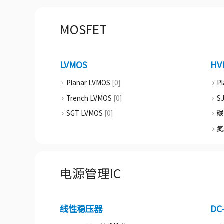
MOSFET
LVMOS
HV
Planar LVMOS
[0]
P
Trench LVMOS
[0]
S
SGT LVMOS
[0]
碳
氮
电源管理IC
线性稳压器
DC