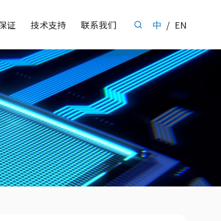
保证
技术支持
联系我们
中
/
EN
电源管理IC
接口保护
线性稳压器
过压防护芯片(
CMOS低压差线性稳压器 [0]
OVP芯片 [0]
双路低压差线性稳压器 [0]
限流开关
Bipolar低压线性稳压器 [0]
限流开关 [0]
DC-DC系列
负载开关
降压DC-DC转换器 [0]
负载开关 [0]
升压DC-DC转换器 [0]
电池管理
锂电池充电芯片 [0]
锂电池保护芯片 [0]