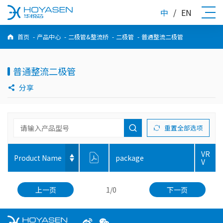
中
/
EN
首页
-
产品中心
-
二极管&整流桥
-
二极管
-
普通整流二极管
普通整流二极管
分享
重置全部选项
VR
Product Name
package
V
上一页
1/0
下一页