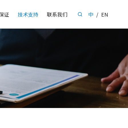
保证
技术支持
联系我们
中
/
EN
电源管理IC
接口保护
线性稳压器
过压防护芯片(
CMOS低压差线性稳压器 [0]
OVP芯片 [0]
双路低压差线性稳压器 [0]
限流开关
Bipolar低压线性稳压器 [0]
限流开关 [0]
DC-DC系列
负载开关
降压DC-DC转换器 [0]
负载开关 [0]
升压DC-DC转换器 [0]
电池管理
锂电池充电芯片 [0]
锂电池保护芯片 [0]