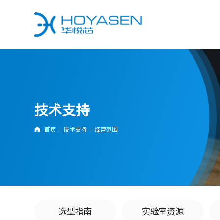
过压防护器件
二极管&整流桥
静电保护器件
二极管
超低结容静电保护器件 [10]
普通整流二极管 [0]
技术支持
低电容静电保护器件 [3]
快恢复二极管 [15]
通用静电保护器件 [25]
高效整流二极管 [25]
首页
-
技术支持
-
经营范围
大通流静电防护器件 [3]
超快恢复二级管 [23]
肖特基二极管 [0]
瞬态电压抑制二极管
开关二极管 [20]
表贴封装瞬态抑制二极管 [0]
稳压二极管 [11]
轴向封装瞬态抑制二极管 [0]
车规等级瞬态抑制二极管 [0]
整流桥
通用整流桥 [0]
半导体放电管
选型指南
实验室资源
快恢复整流桥 [0]