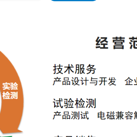
Complementary MOSFET [
达林顿管
Dual N-channel MOSFET [0
达林顿管 [0]
Dual P-channle MOSFET [0
Half bridge MOSFET [0]