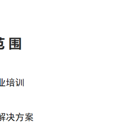
0]
]
]